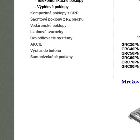
- Telekomunikačné poklopy
- Výplňové poklopy
Kompozitné poklopy z GRP
Šachtové poklopy z PZ plechu
Vodárenské poklopy
Liatinové tvarovky
K
Odvodňovacie systémy
AKCIE
GRC30PN
GRC40PN
Výstuž do betónu
GRC50PN
Samonivelačné podlahy
GRC60PN
GRC70PN
GRC80PN
Mrežový