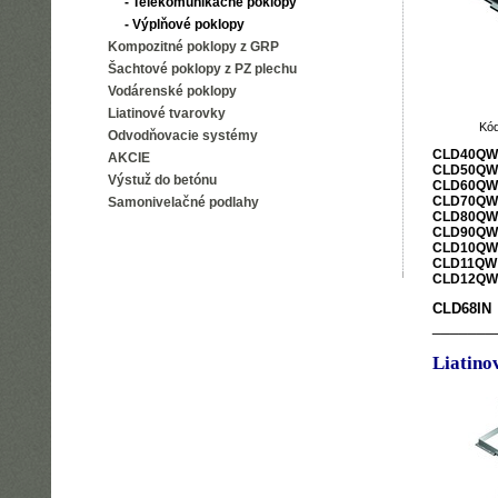
- Telekomunikačné poklopy
- Výplňové poklopy
Kompozitné poklopy z GRP
Šachtové poklopy z PZ plechu
Vodárenské poklopy
Liatinové tvarovky
Kó
Odvodňovacie systémy
CLD40QW
AKCIE
CLD50QW
Výstuž do betónu
CLD60QW
CLD70QW
Samonivelačné podlahy
CLD80QW
CLD90QW
CLD10QW
CLD11QW
CLD12QW
CLD68IN
_______
Liatino