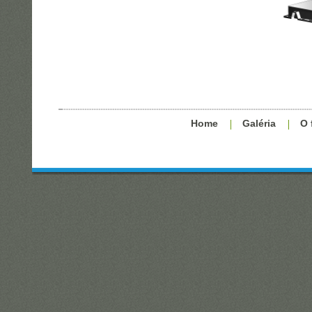
Home
Galéria
O 