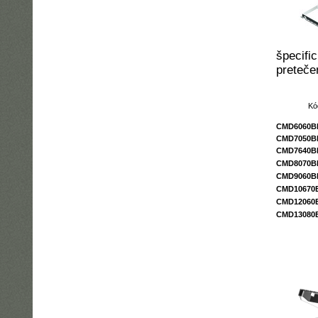
špecif
preteče
Kó
CMD6060B
CMD7050B
CMD7640B
CMD8070B
CMD9060B
CMD10670
CMD12060
CMD13080